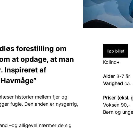
løs forestilling om 
Køb billet
om at opdage, at man 
Kolind+
 Inspireret af 
Alder
 3-7 år
e Havmåge”
Varighed 
ca.
æser historier mellem fjer og 
Priser (eksl. 
igger fugle. Den anden er nysgerrig, 
Voksen 90,-
Børn og unge
and –og alligevel nærmer de sig 