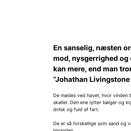
En sanselig, næsten ord
mod, nysgerrighed og 
kan mere, end man tror.
”Johathan Livingston
De mødes ved havet, hvor vinden bl
skaller. Den ene lytter bølger og k
drilsk og fuld af fart.
De er så forskellige som sand og v
hinanden.