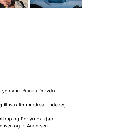
Brygmann, Bianka Drozdik
illustration 
Andrea Lindeneg
øttrup og Robyn Halkjær
Jensen og Ib Andersen