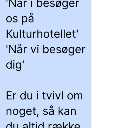
'Når i besøger
os på
Kulturhotellet'
'Når vi besøger
dig'
Er du i tvivl om
noget, så kan
du altid række