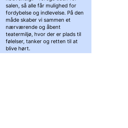
salen, så alle får mulighed for
fordybelse og indlevelse. På den
måde skaber vi sammen et
nærværende og åbent
teatermiljø, hvor der er plads til
følelser, tanker og retten til at
blive hørt.
Når vi besøger jer
Det skal
tages højde
for inden vi
kommer
Vi har mulighed for at optræde