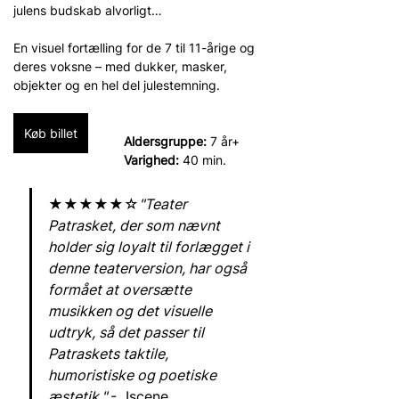
julens budskab alvorligt…
En visuel fortælling for de 7 til 11-årige og 
deres voksne – med dukker, masker, 
objekter og en hel del julestemning.
Køb billet
Aldersgruppe: 
7 år+
Varighed: 
40 min.
★★★★★☆
"Teater 
Patrasket, der som nævnt 
holder sig loyalt til forlægget i 
denne teaterversion, har også 
formået at oversætte 
musikken og det visuelle 
udtryk, så det passer til 
Patraskets taktile, 
humoristiske og poetiske 
æstetik." 
-  Iscene