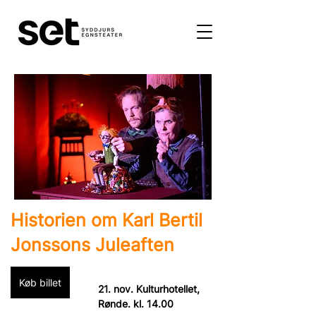
Historien om Karl Bertil
Jonssons Juleaften
Køb billet
21. nov. Kulturhotellet, 
Rønde. kl. 14.00