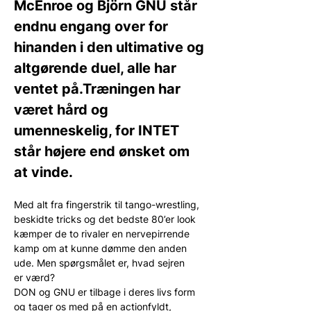
McEnroe og Björn GNU står 
endnu engang over for 
hinanden i den ultimative og 
altgørende duel, alle har 
ventet på.Træningen har 
været hård og 
umenneskelig, for INTET 
står højere end ønsket om 
at vinde.
Med alt fra fingerstrik til tango-wrestling, 
beskidte tricks og det bedste 80’er look 
kæmper de to rivaler en nervepirrende 
kamp om at kunne dømme den anden 
ude. Men spørgsmålet er, hvad sejren 
er værd?
DON og GNU er tilbage i deres livs form 
og tager os med på en actionfyldt, 