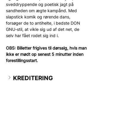
sveddryppende og poetisk jagt på 
sandheden om ægte kampånd. Med 
slapstick komik og rørende dans, 
forsøger de to antihelte, i bedste DON 
GNU-stil, at vikle sig ud af det net, de 
selv har fået rodet sig ind i.
OBS: Billetter frigives til dørsalg, hvis man 
ikke er mødt op senest 5 minutter inden 
forestillingsstart.
KREDITERING
Kontakt
Tlf:
22 29 25 22
info@syddjursegnsteater.dk