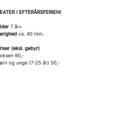
EATER I EFTERÅRSFERIEN!
lder
 7 år+
arighed 
ca. 40 min.
riser (eksl. gebyr)
oksen 90,-
ørn og unge (7-25 år) 50,-