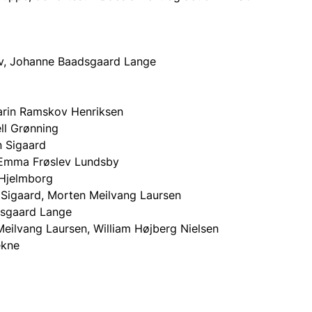
v, Johanne Baadsgaard Lange
g
arin Ramskov Henriksen
ll Grønning
 Sigaard
 Emma Frøslev Lundsby
 Hjelmborg
Sigaard, Morten Meilvang Laursen
sgaard Lange
eilvang Laursen, William Højberg Nielsen
ekne