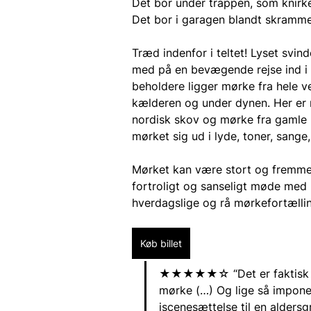
Det bor under trappen, som knirk
Det bor i garagen blandt skramme
Træd indenfor i teltet! Lyset svin
med på en bevægende rejse ind i 
beholdere ligger mørke fra hele v
kælderen og under dynen. Her er n
nordisk skov og mørke fra gamle ka
mørket sig ud i lyde, toner, sange
Mørket kan være stort og fremme
fortroligt og sanseligt møde med m
hverdagslige og rå mørkefortællin
Køb billet
★★★★★☆ “Det er faktisk lidt
mørke (…) Og lige så impone
iscenesættelse til en alders