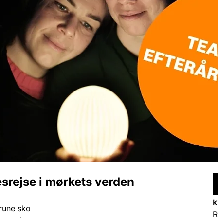
srejse i mørkets verden
k
rune sko
R