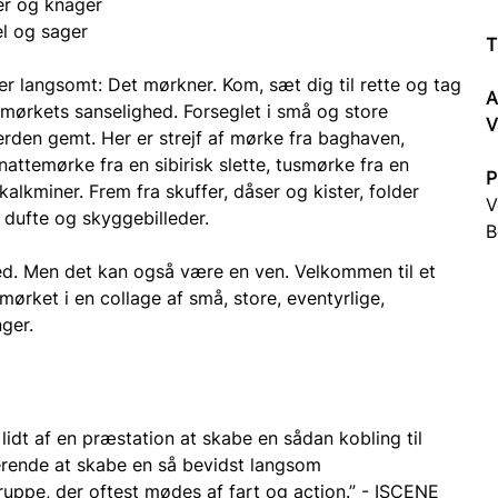
er og knager
l og sager
T
der langsomt: Det mørkner. Kom, sæt dig til rette og tag 
A
mørkets sanselighed. Forseglet i små og store 
V
erden gemt. Her er strejf af mørke fra baghaven, 
attemørke fra en sibirisk slette, tusmørke fra en 
P
lkminer. Frem fra skuffer, dåser og kister, folder 
V
, dufte og skyggebilleder.
B
d. Men det kan også være en ven. Velkommen til et 
ørket i en collage af små, store, eventyrlige, 
ger.
 af en præstation at skabe en sådan kobling til 
rende at skabe en så bevidst langsom 
gruppe, der oftest mødes af fart og action.” - ISCENE