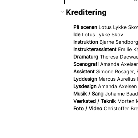
Kreditering
På scenen
 Lotus Lykke Sko
Ide
 Lotus Lykke Skov
Instruktion
 Bjarne Sandbor
Instruktørassistent 
Emilie K
Dramaturg
 Theresa Daewae
Scenografi 
Amanda Axelsen
Assistent 
Simone Rosager,
Lyddesign
 Marcus Aurelius
Lysdesign
 Amanda Axelsen 
Musik / Sang
 Johanne Baad
Værksted / Teknik
 Morten M
Foto / Video
 Christoffer Br