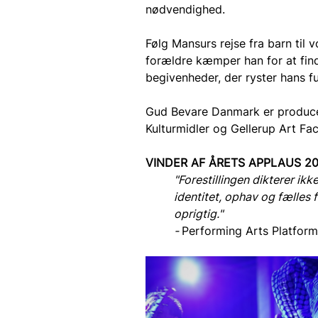
nødvendighed.
Følg Mansurs rejse fra barn til
forældre kæmper han for at fin
begivenheder, der ryster hans fu
Gud Bevare Danmark er producer
Kulturmidler og Gellerup Art Fac
VINDER AF ÅRETS APPLAUS 2
"Forestillingen dikterer ik
identitet, ophav og fælles 
oprigtig."
- 
Performing Arts Platfor