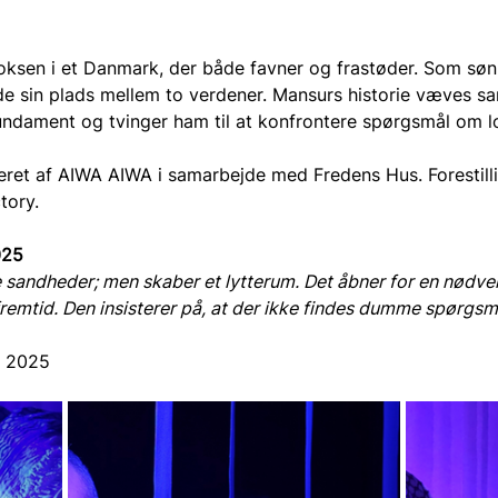
 voksen i et Danmark, der både favner og frastøder. Som søn
de sin plads mellem to verdener. Mansurs historie væves 
ndament og tvinger ham til at konfrontere spørgsmål om loya
et af AIWA AIWA i samarbejde med Fredens Hus. Forestillin
tory.
025
ke sandheder; men skaber et lytterum. Det åbner for en nødv
fremtid. Den insisterer på, at der ikke findes dumme spørgsm
m 2025