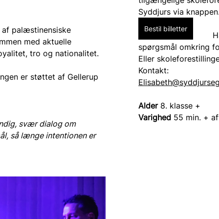
tilgængelige skolefores
Syddjurs via knappen
Bestil billetter
 af palæstinensiske 
H
sammen med aktuelle 
spørgsmål omkring for
litet, tro og nationalitet.
Eller skoleforestilling
Kontakt: 
gen er støttet af Gellerup 
Elisabeth@syddjurseg
Alder
 8. klasse +
Varighed 
55 min. + af
endig, svær dialog om 
ål, så længe intentionen er 