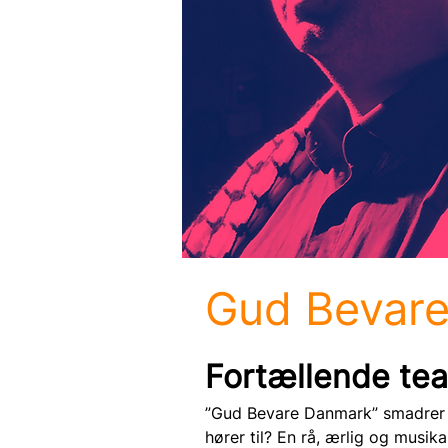
Gud Bevar
Fortællende tea
”Gud Bevare Danmark” smadrer il
hører til? En rå, ærlig og musika